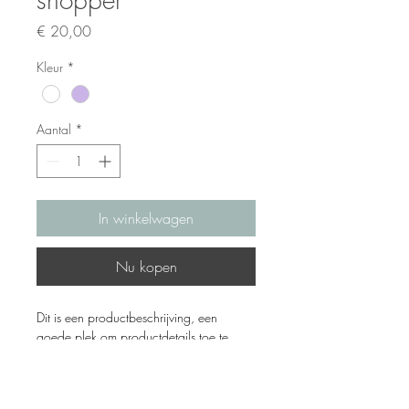
Prijs
€ 20,00
Kleur
*
Aantal
*
In winkelwagen
Nu kopen
Dit is een productbeschrijving, een 
goede plek om productdetails toe te 
voegen. Denk bijvoorbeeld aan de 
afmetingen, het materiaal, en instructies 
voor schoonmaak en onderhoud.