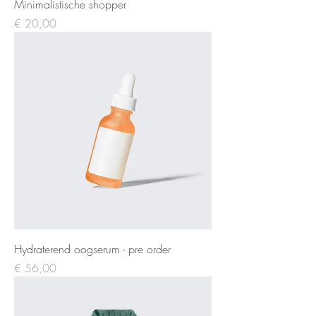
Minimalistische shopper
Prijs
€ 20,00
Hydraterend oogserum - pre order
Prijs
€ 56,00