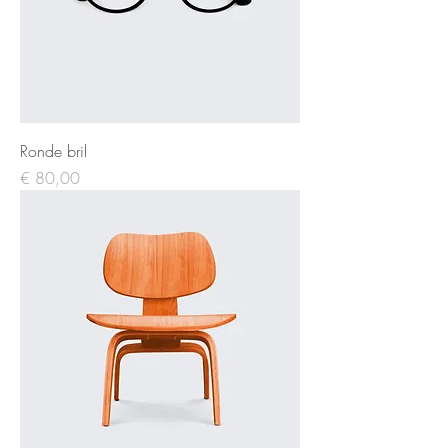
Ronde bril
Prijs
€ 80,00