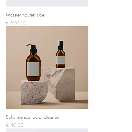
Massief houten stoel
Prijs
€ 690,00
Schuimende facial cleanser
Prijs
€ 40,00