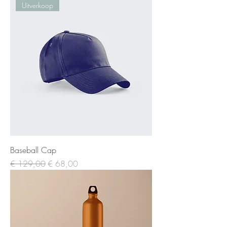
Uitverkoop
Baseball Cap
Normale prijs
Verkoopprijs
€ 129,00
€ 68,00